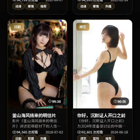
设定于中国台湾当代都市与边
动漫
爱情
推荐
动漫
爱情
热播
缘社群。作品以爱情叙事切入
社会议题，影像质感出色，适
合关键词检索“爱情”“中国
台湾影视”用户观看。
日剧
综艺
99:38
90:05
釜山海风捎来的明信片
你好，沉默证人开口之前
影片《釜山海风捎来的明信
《你好，沉默证人开口之前》
片》讲述犯罪题材下的人性明
为2024年度备受讨论的中国台
暗与命运交错，陈凯歌执导，
湾冒险片，主演张译、木村拓
94,565
次观看
2018-07-02
92,601
次观看
2024-06-18
裴斗娜、倪妮、绫濑遥领衔主
哉、周迅与导演魏德圣的合作
日剧
犯罪
热播
综艺
冒险
推荐