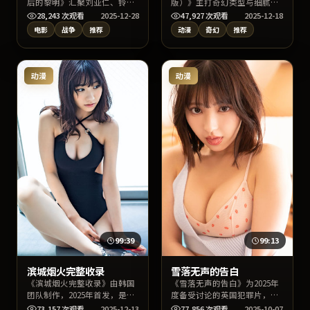
后的黎明》汇聚刘亚仁、铃木
版）》主打奇幻类型与细腻表
亮平、姚晨等实力阵容，背景
演，陈凯歌执导，黄渤、IU、
28,243
次观看
2025-12-28
47,927
次观看
2025-12-18
设定于美国当代都市与边缘社
沈恩敬联合出演。剧情兼顾悬
电影
战争
推荐
动漫
奇幻
推荐
群。作品以战争叙事切入社会
念与情感温度，上线后适合通
议题，影像质感出色，适合关
过片名、导演或演员名检索找
键词检索“战争”“美国影
到高清片源。
视”用户观看。
动漫
动漫
99:39
99:13
滨城烟火完整收录
雪落无声的告白
《滨城烟火完整收录》由韩国
《雪落无声的告白》为2025年
团队制作，2025年首发，是枝
度备受讨论的英国犯罪片，主
裕和任导演，梁朝伟、黄渤、
演梁朝伟、河正宇、沈腾与导
73,157
次观看
2025-12-13
77,856
次观看
2025-10-07