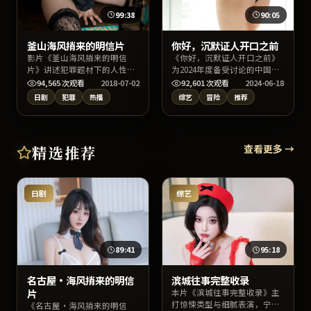
99:38
90:05
釜山海风捎来的明信片
你好，沉默证人开口之前
影片《釜山海风捎来的明信
《你好，沉默证人开口之前》
片》讲述犯罪题材下的人性明
为2024年度备受讨论的中国台
暗与命运交错，陈凯歌执导，
湾冒险片，主演张译、木村拓
94,565
次观看
2018-07-02
92,601
次观看
2024-06-18
裴斗娜、倪妮、绫濑遥领衔主
哉、周迅与导演魏德圣的合作
日剧
犯罪
热播
综艺
冒险
推荐
演。上线以来口碑稳健，适合
火花十足。影片在情节反转与
喜爱日本影视与高质量对白的
人物动机刻画上均有亮点，适
观众检索收看。
宜深夜沉浸式追剧或周末家庭
观影。
精选推荐
查看更多 →
日剧
综艺
89:41
95:18
名古屋·海风捎来的明信
滨城往事完整收录
片
本片《滨城往事完整收录》主
打惊悚类型与细腻表演，宁浩
《名古屋·海风捎来的明信