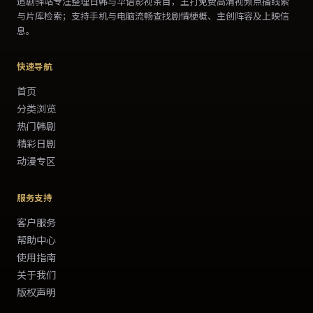
追剧驿站
专注整理日韩与华语影视条目，主打
免费高清视频
点播线索
与片库检索；支持手机与电脑流畅查找剧情梗概、主创阵容及上映信
息。
快速导航
首页
分类浏览
热门韩剧
精彩日剧
动漫专区
服务支持
客户服务
帮助中心
使用指南
关于我们
版权声明