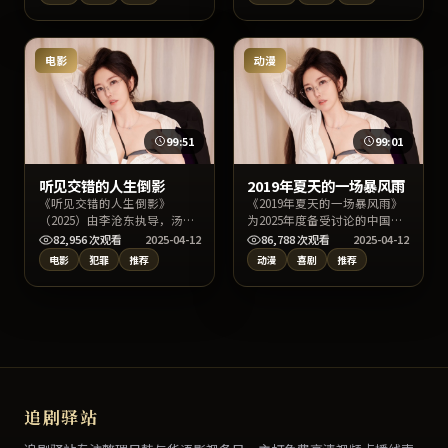
事围绕一场意外事件展开连锁
故事线索清晰、节奏利落，兼
反应，画面构图讲究，亦适合
具类型片娱乐性与审美表达，
影视爱好者做拉片学习。
推荐大屏幕或投影环境下观
看。
电影
动漫
99:51
99:01
听见交错的人生倒影
2019年夏天的一场暴风雨
《听见交错的人生倒影》
《2019年夏天的一场暴风雨》
（2025）由李沧东执导，汤
为2025年度备受讨论的中国香
唯、沈恩敬、张子枫主演，类
港喜剧片，主演倪妮、裴斗
82,956
次观看
2025-04-12
86,788
次观看
2025-04-12
型定位为泰国犯罪电影。故事
娜、苍井优与导演文牧野的合
电影
犯罪
推荐
动漫
喜剧
推荐
线索清晰、节奏利落，兼具类
作火花十足。影片在情节反转
型片娱乐性与审美表达，推荐
与人物动机刻画上均有亮点，
大屏幕或投影环境下观看。
适宜深夜沉浸式追剧或周末家
庭观影。
追剧驿站