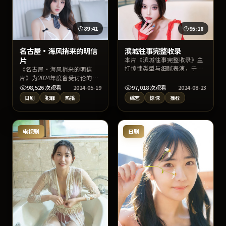
89:41
95:18
名古屋·海风捎来的明信
滨城往事完整收录
片
本片《滨城往事完整收录》主
打惊悚类型与细腻表演，宁浩
《名古屋·海风捎来的明信
执导，姚晨、周迅、马丽联合
片》为2024年度备受讨论的日
出演。剧情兼顾悬念与情感温
本犯罪片，主演铃木亮平、菅
98,526
次观看
2024-05-19
97,018
次观看
2024-08-23
度，上线后适合通过片名、导
田将晖、倪妮与导演岩井俊二
日剧
犯罪
热播
综艺
惊悚
推荐
演或演员名检索找到高清片
的合作火花十足。影片在情节
源。
反转与人物动机刻画上均有亮
点，适宜深夜沉浸式追剧或周
末家庭观影。
电视剧
日剧