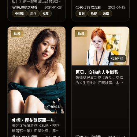
暗与命运交错，刁亦男执导，
版）》是一部美国出品的2024
孔刘、沈恩敬、宋慧乔领衔主
年动作电视剧，由奉俊昊执
96,908
次观看
2024-04-28
95,388
次观看
2023-04-15
演。上线以来口碑稳健，适合
导，汤唯、朱一龙、马丽等主
电视剧
动作
推荐
日剧
悬疑
热播
喜爱日本影视与高质量对白的
演。影片以写实叙事呈现人物
观众检索收看。
抉择与城市肌理，情感张力饱
满，适合在线高清完整观看与
收藏片单。
动漫
动漫
99:44
再见，交错的人生倒影
魏德圣导演新作《再见，交错
的人生倒影》汇聚姚晨、木村
拓哉、易烊千玺等实力阵容，
背景设定于韩国当代都市与边
缘社群。作品以爱情叙事切入
社会议题，影像质感出色，适
99:16
合关键词检索“爱情”“韩国
影视”用户观看。
札幌·樱花飘落那一年
张艺谋导演新作《札幌·樱花
飘落那一年》汇聚张译、周
迅、朴宝剑等实力阵容，背景
94,799
次观看
2023-04-07
94,695
次观看
2021-02-24