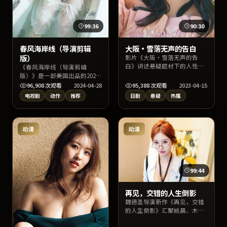
99:36
90:30
春风海岸线（导演剪辑
大阪·雪落无声的告白
版）
影片《大阪·雪落无声的告
白》讲述悬疑题材下的人性明
《春风海岸线（导演剪辑
暗与命运交错，刁亦男执导，
版）》是一部美国出品的2024
孔刘、沈恩敬、宋慧乔领衔主
年动作电视剧，由奉俊昊执
96,908
次观看
2024-04-28
95,388
次观看
2023-04-15
演。上线以来口碑稳健，适合
导，汤唯、朱一龙、马丽等主
电视剧
动作
推荐
日剧
悬疑
热播
喜爱日本影视与高质量对白的
演。影片以写实叙事呈现人物
观众检索收看。
抉择与城市肌理，情感张力饱
满，适合在线高清完整观看与
收藏片单。
动漫
动漫
99:44
再见，交错的人生倒影
魏德圣导演新作《再见，交错
的人生倒影》汇聚姚晨、木村
拓哉、易烊千玺等实力阵容，