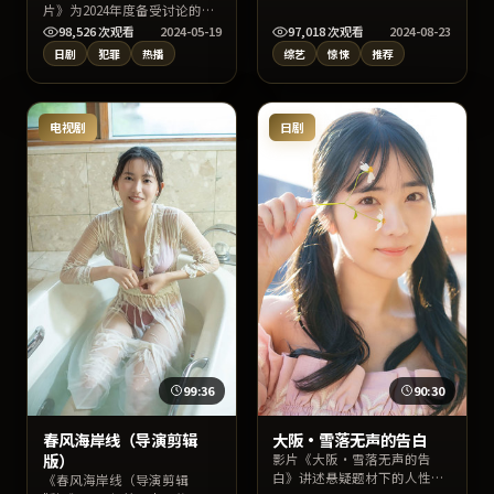
执导，姚晨、周迅、马丽联合
片》为2024年度备受讨论的日
出演。剧情兼顾悬念与情感温
本犯罪片，主演铃木亮平、菅
98,526
次观看
2024-05-19
97,018
次观看
2024-08-23
度，上线后适合通过片名、导
田将晖、倪妮与导演岩井俊二
日剧
犯罪
热播
综艺
惊悚
推荐
演或演员名检索找到高清片
的合作火花十足。影片在情节
源。
反转与人物动机刻画上均有亮
点，适宜深夜沉浸式追剧或周
末家庭观影。
电视剧
日剧
99:36
90:30
春风海岸线（导演剪辑
大阪·雪落无声的告白
版）
影片《大阪·雪落无声的告
白》讲述悬疑题材下的人性明
《春风海岸线（导演剪辑