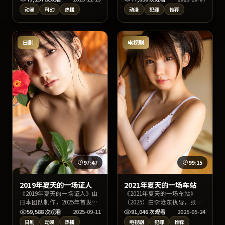
马丽担纲核心角色。故事围绕
演是枝裕和的合作火花十足。
动漫
科幻
热播
动漫
犯罪
推荐
一场意外事件展开连锁反应，
影片在情节反转与人物动机刻
画面构图讲究，亦适合影视爱
画上均有亮点，适宜深夜沉浸
好者做拉片学习。
式追剧或周末家庭观影。
日剧
电视剧
97:47
99:15
2019年夏天的一场证人
2021年夏天的一场车站
《2019年夏天的一场证人》由
《2021年夏天的一场车站》
日本团队制作，2025年首发，
（2025）由李沧东执导，张
李沧东任导演，绫濑遥、铃木
译、梁朝伟、姚晨主演，类型
59,588
次观看
2025-09-11
91,046
次观看
2025-05-24
亮平、张译担纲核心角色。故
定位为中国大陆犯罪电视剧。
日剧
动漫
热播
电视剧
犯罪
推荐