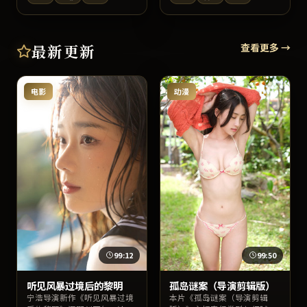
演。上线以来口碑稳健，适合
火花十足。影片在情节反转与
喜爱日本影视与高质量对白的
人物动机刻画上均有亮点，适
观众检索收看。
宜深夜沉浸式追剧或周末家庭
观影。
最新更新
查看更多 →
电影
动漫
99:12
99:50
听见风暴过境后的黎明
孤岛谜案（导演剪辑版）
宁浩导演新作《听见风暴过境
本片《孤岛谜案（导演剪辑