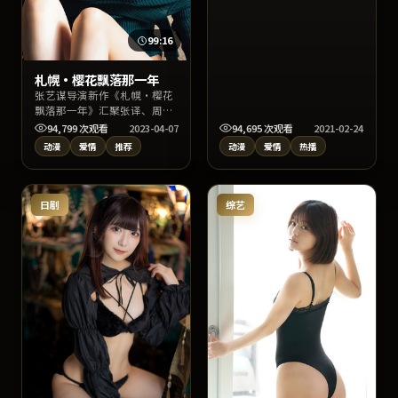
背景设定于韩国当代都市与边
缘社群。作品以爱情叙事切入
社会议题，影像质感出色，适
99:16
合关键词检索“爱情”“韩国
影视”用户观看。
札幌·樱花飘落那一年
张艺谋导演新作《札幌·樱花
飘落那一年》汇聚张译、周
迅、朴宝剑等实力阵容，背景
94,799
次观看
2023-04-07
94,695
次观看
2021-02-24
设定于中国台湾当代都市与边
动漫
爱情
推荐
动漫
爱情
热播
缘社群。作品以爱情叙事切入
社会议题，影像质感出色，适
合关键词检索“爱情”“中国
台湾影视”用户观看。
日剧
综艺